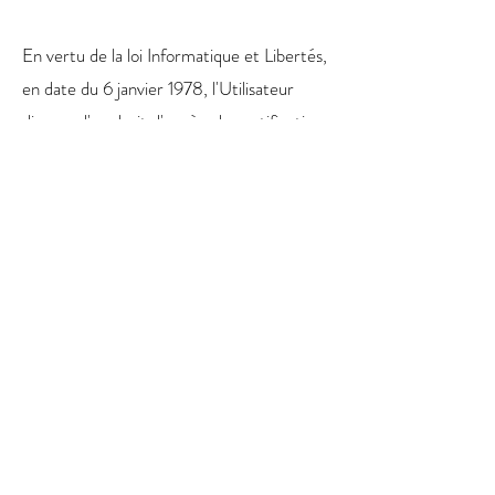
En vertu de la loi Informatique et Libertés,
en date du 6 janvier 1978, l'Utilisateur
dispose d'un droit d'accès, de rectification,
de suppression et d'opposition de ses
données personnelles. L'Utilisateur exerce
ce droit :
· par mail à l'adresse email
nicolas.pilorin@gmail.com
· via un formulaire de contact ;
Toute utilisation, reproduction, diffusion,
commercialisation, modification de toute
ou partie du Site , sans autorisation de