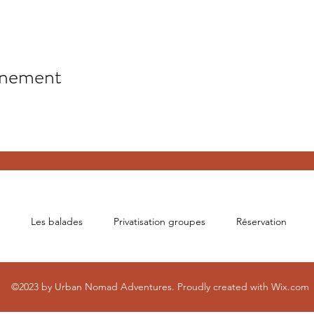
énement
Les balades
Privatisation groupes
Réservation
©2023 by Urban Nomad Adventures. Proudly created with
Wix.com