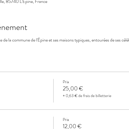
ille, 85740 L'Épine, France
vénement
 de la commune de l'Épine et ses maisons typiques, entourées de ses célèb
Prix
25,00 €
+ 0,63 € de frais de billetterie
Prix
12,00 €