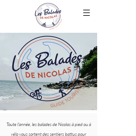
Toute l'année, les balades de Nicolas à pied ou à
vélo vous sortent des sentiers battus pour