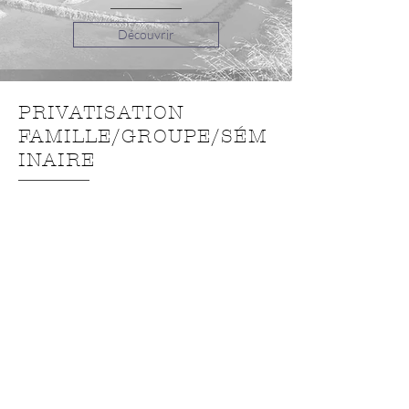
Découvrir
PRIVATISATION
FAMILLE/GROUPE/SÉM
INAIRE
Vous êtes une famille, une entreprise, une
agence, une association, un CE ou un
autocariste ?
Vous cherchez à organiser une visite
guidée ?
Vous souhaitez proposer une excursion à
pied, à vélo ou bien encore en bus sur un
temps donné ?